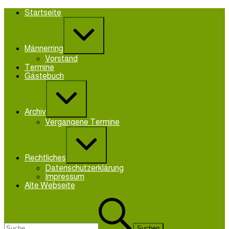
Zum
Startseite
Inhalt
Erweitern
springen
/
Verkleinern
Männerring
Vorstand
Termine
Gästebuch
Erweitern
/
Verkleinern
Archiv
Vergangene Termine
Erweitern
/
Verkleinern
Rechtliches
Datenschutzerklärung
Impressum
Alte Webseite
Suchen
nach: