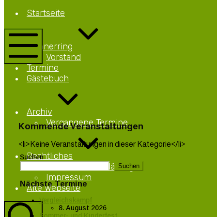
Netteberge
Startseite
Männerring
Netteberge
Männerring
Vorstand
Mobile
Termine
Menü
Gästebuch
Archiv
Vergangene Termine
Kommende Veranstaltungen
<li>Keine Veranstaltungen in dieser Kategorie</li>
Rechtliches
Suchen
Datenschutzerklärung
Suchen
Impressum
Nächste Termine
Alte Webseite
Vergleichskampf
8. August 2026
Sommer- und Kinderfest