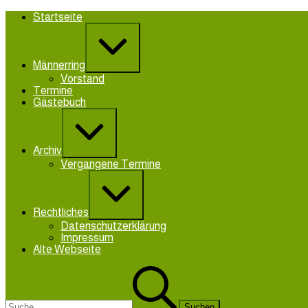
Zum
Startseite
Inhalt
Erweitern
springen
/
Verkleinern
Männerring
Vorstand
Termine
Gästebuch
Erweitern
/
Verkleinern
Archiv
Vergangene Termine
Erweitern
/
Verkleinern
Rechtliches
Datenschutzerklärung
Impressum
Alte Webseite
Suchen
nach: