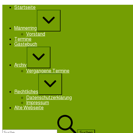
Zum
Startseite
Inhalt
Erweitern
springen
/
Verkleinern
Männerring
Vorstand
Termine
Gästebuch
Erweitern
/
Verkleinern
Archiv
Vergangene Termine
Erweitern
/
Verkleinern
Rechtliches
Datenschutzerklärung
Impressum
Alte Webseite
Suchen
nach: