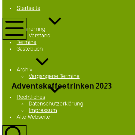
Netteberge
Startseite
Männerring
Netteberge
Männerring
Vorstand
Mobile
Termine
Menü
Gästebuch
Archiv
Vergangene Termine
Adventskaffeetrinken 2023
Rechtliches
Datenschutzerklärung
Impressum
Alte Webseite