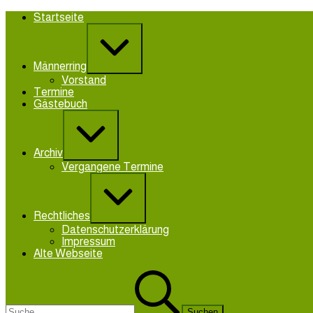
Zum
Startseite
Inhalt
Erweitern
springen
/
Verkleinern
Männerring
Vorstand
Termine
Gästebuch
Erweitern
/
Verkleinern
Archiv
Vergangene Termine
Erweitern
/
Verkleinern
Rechtliches
Datenschutzerklärung
Impressum
Alte Webseite
Suchen
nach: