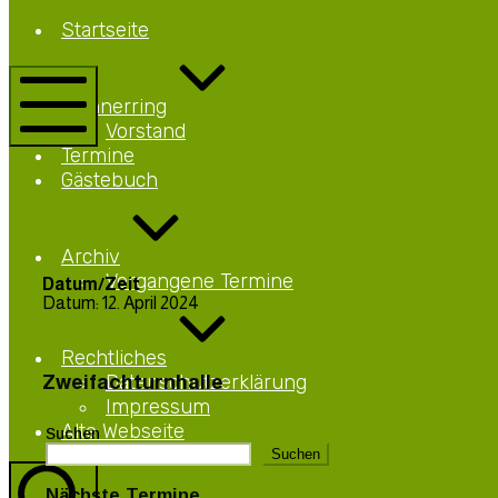
Netteberge
Startseite
Männerring
Netteberge
Männerring
Vorstand
Mobile
Termine
Menü
Gästebuch
Archiv
Vergangene Termine
Datum/Zeit
Datum: 12. April 2024
Rechtliches
Zweifachturnhalle
Datenschutzerklärung
Impressum
Alte Webseite
Suchen
Suchen
Nächste Termine