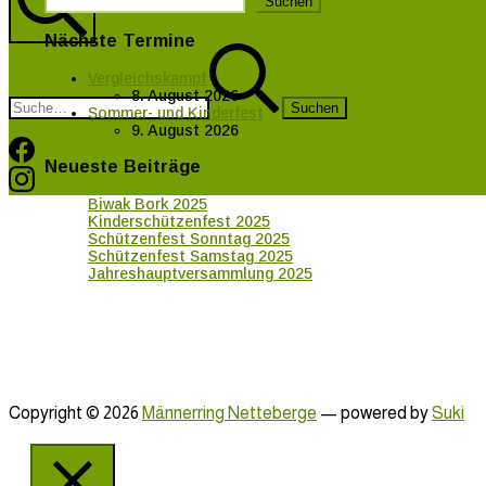
Suchen
Nächste Termine
Suche
Suchen
nach:
Vergleichskampf
8. August 2026
Sommer- und Kinderfest
9. August 2026
Facebook
Neueste Beiträge
Instagram
Biwak Bork 2025
Kinderschützenfest 2025
Schützenfest Sonntag 2025
Schützenfest Samstag 2025
Jahreshauptversammlung 2025
Copyright © 2026
Männerring Netteberge
— powered by
Suki