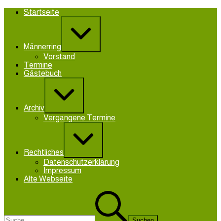
Zum
Startseite
Inhalt
Erweitern
springen
/
Verkleinern
Männerring
Vorstand
Termine
Gästebuch
Erweitern
/
Verkleinern
Archiv
Vergangene Termine
Erweitern
/
Verkleinern
Rechtliches
Datenschutzerklärung
Impressum
Alte Webseite
Suchen
nach: