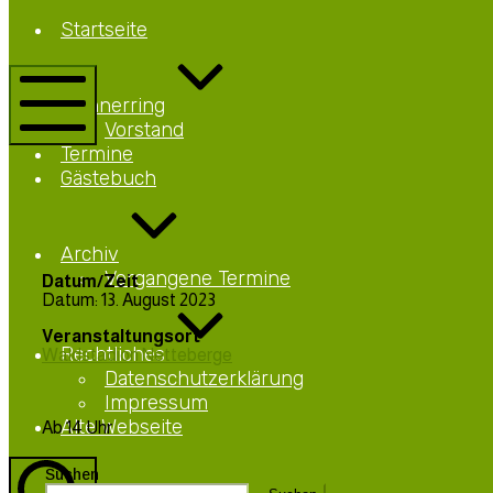
Netteberge
Startseite
Männerring
Netteberge
Männerring
Vorstand
Mobile
Termine
Menü
Gästebuch
Archiv
Vergangene Termine
Datum/Zeit
Datum: 13. August 2023
Veranstaltungsort
Rechtliches
Waldstadion Netteberge
Datenschutzerklärung
Impressum
Alte Webseite
Ab 14 Uhr
Suchen