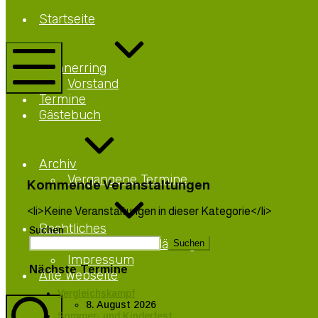
Netteberge
Startseite
Männerring
Netteberge
Männerring
Vorstand
Mobile
Termine
Menü
Gästebuch
Archiv
Vergangene Termine
Kommende Veranstaltungen
<li>Keine Veranstaltungen in dieser Kategorie</li>
Rechtliches
Suchen
Datenschutzerklärung
Suchen
Impressum
Nächste Termine
Alte Webseite
Vergleichskampf
8. August 2026
Sommer- und Kinderfest