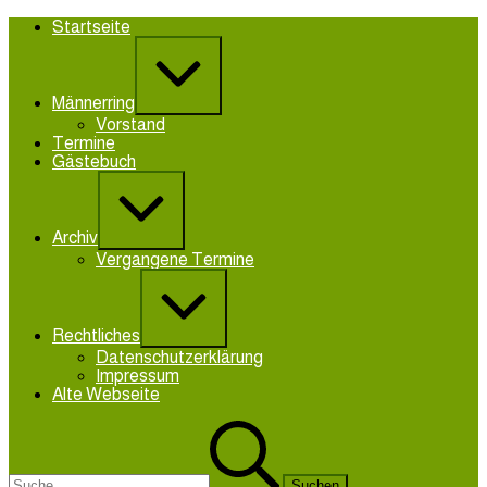
Zum
Startseite
Inhalt
Erweitern
springen
/
Verkleinern
Männerring
Vorstand
Termine
Gästebuch
Erweitern
/
Verkleinern
Archiv
Vergangene Termine
Erweitern
/
Verkleinern
Rechtliches
Datenschutzerklärung
Impressum
Alte Webseite
Suchen
nach: