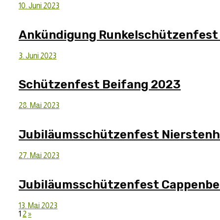
16.
10. Juni 2023
Juni
2023
Ankündigung Runkelschützenfest
16.
3. Juni 2023
Juni
2023
Schützenfest Beifang 2023
16.
28. Mai 2023
Juni
2023
Jubiläumsschützenfest Nierstenh
16.
27. Mai 2023
Juni
2023
Jubiläumsschützenfest Cappenbe
16.
13. Mai 2023
Seitennummerierung
Juni
1
2
»