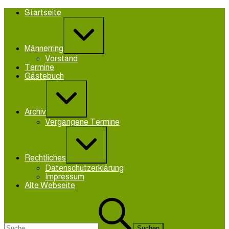
Zum
Startseite
Inhalt
Erweitern
springen
/
Verkleinern
Männerring
Vorstand
Termine
Gästebuch
Erweitern
/
Verkleinern
Archiv
Vergangene Termine
Erweitern
/
Verkleinern
Rechtliches
Datenschutzerklärung
Impressum
Alte Webseite
Suchen
nach: