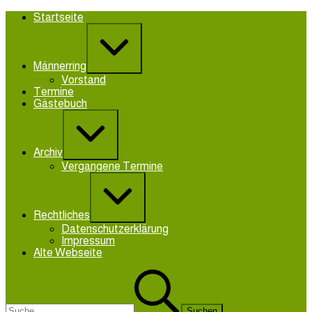
Zum
Startseite
Inhalt
Erweitern
springen
/
Verkleinern
Männerring
Vorstand
Termine
Gästebuch
Erweitern
/
Verkleinern
Archiv
Vergangene Termine
Erweitern
/
Verkleinern
Rechtliches
Datenschutzerklärung
Impressum
Alte Webseite
Suchen
nach: