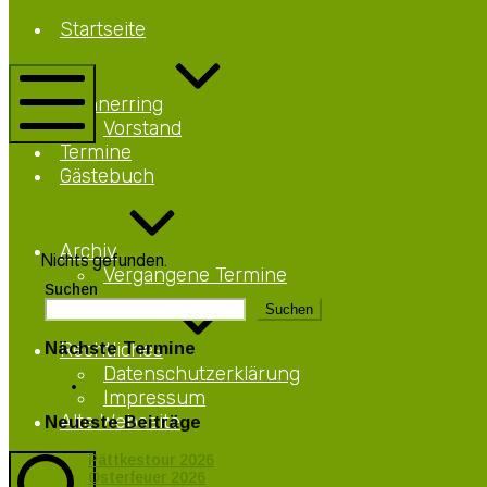
Netteberge
Startseite
Männerring
Netteberge
Männerring
Vorstand
Mobile
Termine
Menü
Gästebuch
Archiv
Nichts gefunden.
Vergangene Termine
Suchen
Suchen
Rechtliches
Nächste Termine
Datenschutzerklärung
Impressum
Alte Webseite
Neueste Beiträge
Pättkestour 2026
Osterfeuer 2026