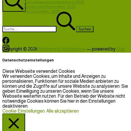
Jahreshauptversammlung 2026
Adventskaffeetrinken 2025
Winterzauber 2025
Suche
Suchen
nach:
Facebook
Instagram
Copyright © 2026
Männerring Netteberge
— powered by
Suki
Datenschutzeinstellungen
Diese Webseite verwendet Cookies
Wir verwenden Cookies, um Inhalte und Anzeigen zu
personalisieren, Funktionen für soziale Medien anbieten zu
können und die Zugriffe auf unsere Website zu analysieren. Sie
geben Einwilligung zu unseren Cookies, wenn Sie unsere
Webseite weiterhin nutzen. Für den Betrieb der Website nicht
notwendige Cookies können Sie hier in den Einstellungen
deaktivieren:
Cookie Einstellungen
Alle akzeptieren