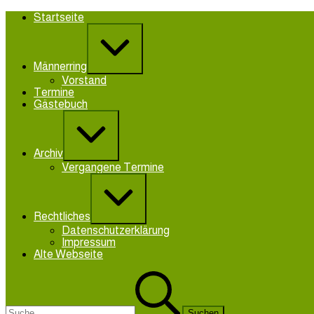
Zum
Startseite
Inhalt
Erweitern
springen
/
Verkleinern
Männerring
Vorstand
Termine
Gästebuch
Erweitern
/
Verkleinern
Archiv
Vergangene Termine
Erweitern
/
Verkleinern
Rechtliches
Datenschutzerklärung
Impressum
Alte Webseite
Suchen
nach: