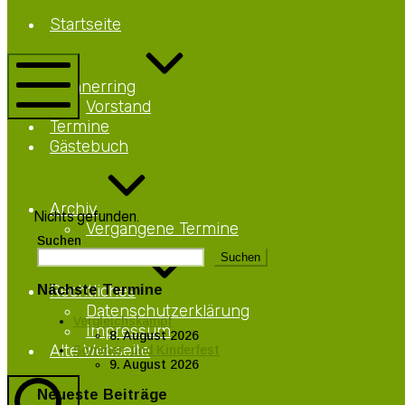
Netteberge
Startseite
Männerring
Netteberge
Männerring
Vorstand
Mobile
Termine
Menü
Gästebuch
Archiv
Nichts gefunden.
Vergangene Termine
Suchen
Suchen
Rechtliches
Nächste Termine
Datenschutzerklärung
Vergleichskampf
Impressum
8. August 2026
Alte Webseite
Sommer- und Kinderfest
9. August 2026
Neueste Beiträge